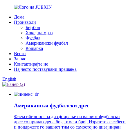
Дома
Производи
Бејзбол
Хокеј на мраз
Фудбал
Американски фудбал
Кошарка
Вести
За нас
Контактирајте не
Најчесто поставувани прашања
English
Американски фудбалски дрес
Флексибилност за дизајнирање на вашиот фудбалски
дрес со прилагодена боја, име и број. Изразете се себеси
и поддржете го вашиот тим со самостојно дизајниран