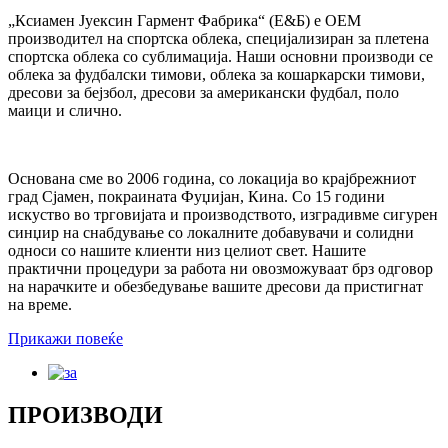
„Ксиамен Јуексин Гармент Фабрика“ (Е&Б) е ОЕМ
производител на спортска облека, специјализиран за плетена
спортска облека со сублимација. Наши основни производи се
облека за фудбалски тимови, облека за кошаркарски тимови,
дресови за бејзбол, дресови за американски фудбал, поло
маици и слично.
Основана сме во 2006 година, со локација во крајбрежниот
град Сјамен, покраината Фуџијан, Кина. Со 15 години
искуство во трговијата и производството, изградивме сигурен
синџир на снабдување со локалните добавувачи и солидни
односи со нашите клиенти низ целиот свет. Нашите
практични процедури за работа ни овозможуваат брз одговор
на нарачките и обезбедување вашите дресови да пристигнат
на време.
Прикажи повеќе
ПРОИЗВОДИ