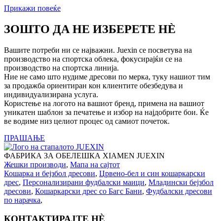
Прикажи повеќе
ЗОШТО ДА НЕ ИЗБЕРЕТЕ НÈ
Вашите потреби ни се најважни. Juexin се посветува на
производство на спортска облека, фокусирајќи се на
производство на спортска линија.
Ние не само што нудиме дресови по мерка, туку нашиот тим
за продажба ориентиран кон клиентите обезбедува и
индивидуализирана услуга.
Користење на логото на вашиот бренд, примена на вашиот
уникатен шаблон за печатење и избор на најдобрите бои. Ќе
ве водиме низ целиот процес од самиот почеток.
ПРАШАЊЕ
ФАБРИКА ЗА ОБЕЛЕШКА XIAMEN JUEXIN
Жешки производи
,
Мапа на сајтот
Кошарка и бејзбол дресови
,
Црвено-бел и син кошаркарски
дрес
,
Персонализирани фудбалски маици
,
Младински бејзбол
дресови
,
Кошаркарски дрес со Багс Бани
,
Фудбалски дресови
по нарачка
,
КОНТАКТИРАЈТЕ НÈ