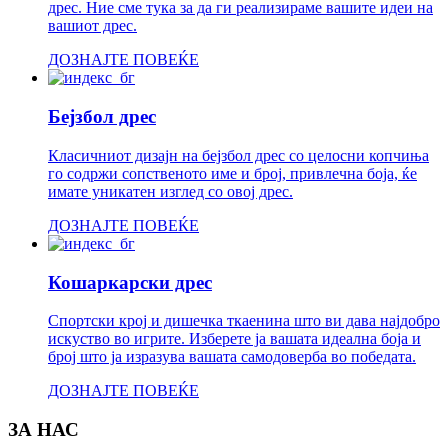
дрес. Ние сме тука за да ги реализираме вашите идеи на
вашиот дрес.
ДОЗНАЈТЕ ПОВЕЌЕ
Бејзбол дрес
Класичниот дизајн на бејзбол дрес со целосни копчиња
го содржи сопственото име и број, привлечна боја, ќе
имате уникатен изглед со овој дрес.
ДОЗНАЈТЕ ПОВЕЌЕ
Кошаркарски дрес
Спортски крој и дишечка ткаенина што ви дава најдобро
искуство во игрите. Изберете ја вашата идеална боја и
број што ја изразува вашата самодоверба во победата.
ДОЗНАЈТЕ ПОВЕЌЕ
ЗА НАС