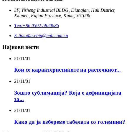
3F, Yisheng Industrial BLDG, Dianqian, Huli District,
Xiamen, Fujian Province, Кина, 361006
Тел:
+86 0592-5820686
Е-пошта:
ebin@enb.com.cn
Најнови вести
21/11/01
Кои се карактеристиките на растечкиот...
21/11/01
Зошто сублимација? Која е дефиницијата
за...
21/11/01
Како да ја избереме табелата со големини?